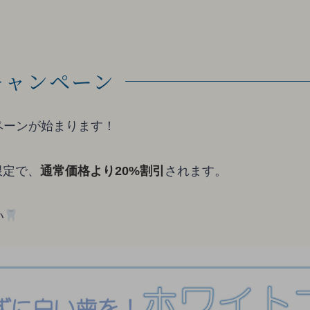
キャンペーン
ンペーンが始まります！
限定で、
通常価格より20%割引
されます。
い