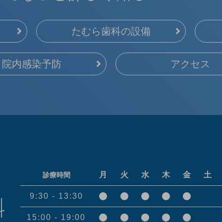
たむら歯科の設備
院内感染予防
アクセス
月
火
水
木
金
土
診療時間
9:30 - 13:30
15:00 - 19:00