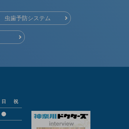
虫歯予防システム
日
祝